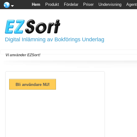
Hem
Produkt
Fördelar
Priser
Undervisning
Agent
Digital Inlämning av Bokförings Underlag
Vi använder EZSort!
Bli användare NU!