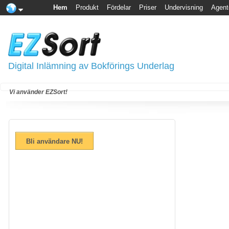
Hem
Produkt
Fördelar
Priser
Undervisning
Agent
Digital Inlämning av Bokförings Underlag
Vi använder EZSort!
Bli användare NU!